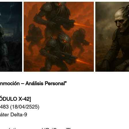
onmoción – Análisis Personal”
ÓDULO X-42]
.483 (18/04/2525)
áter Delta-9