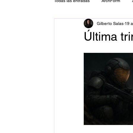
Todas las entradas
ArchForm
Gilberto Salas
19 a
ATM
Tecnología
Implant
Última tr