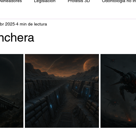
Alineadores
Legislación
Prótesis 3D
Odontología no i
br 2025
4 min de lectura
ología
Resinas directas
Filosofía
inchera