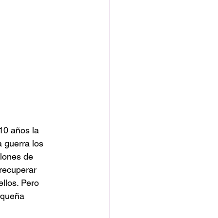
10 años la 
a guerra los 
llones de 
recuperar 
llos. Pero 
equeña 