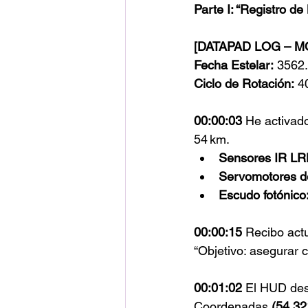
Parte I: “Registro de
[DATAPAD LOG – M
Fecha Estelar:
 3562
Ciclo de Rotación:
 4
00:00:03 
He activado
54 km.
Sensores IR LR
Servomotores de
Escudo fotónico
00:00:15 
Recibo act
“Objetivo: asegurar c
00:01:02 
El HUD dest
Coordenadas 
(54.32