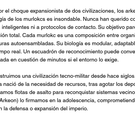
or el choque expansionista de dos civilizaciones, los ark
gía de los murlokcs es insondable. Nunca han querido c
nteligentes ni a protocolos de contacto. Su objetivo par
ión total. Cada murlokc es una composición entre orga
uras autoensambladas. Su biología es modular, adaptabl
empo real. Un escuadrón de reconocimiento puede conver
ada en cuestión de minutos si el entorno lo exige.
truimos una civilización tecno-militar desde hace siglos
 nació de la necesidad de recursos, tras agotar los depós
ntamos flotas de asalto para reconquistar sistemas vecino
 Arkeon) lo firmamos en la adolescencia, comprometiend
n la defensa o expansión del imperio.