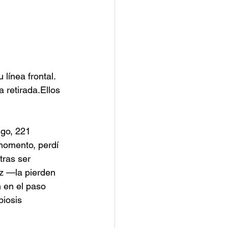
línea frontal. 
 retirada.Ellos 
sgo, 221 
momento, perdí 
tras ser 
oz —la pierden 
 en el paso 
biosis 