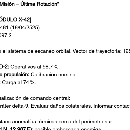
 Misión – Última Rotación”
ÓDULO X-42]
.481 (18/04/2525) 
097.2
 el sistema de escaneo orbital. Vector de trayectoria: 128.
D-2:
 Operativos al 98,7 %.
 propulsión:
 Calibración nominal.
:
 Carga al 74 %.
ualización de comando central:
ráter delta-9. Evaluar daños colaterales. Informar contacto
aca anomalías térmicas cerca del perímetro sur. 
1 N, 12.987 E)
: posible emboscada enemiga.