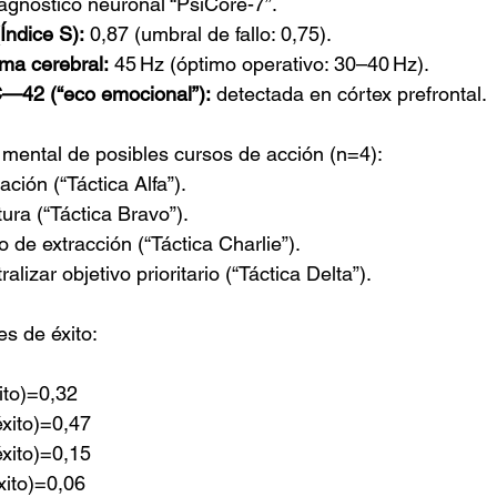
diagnóstico neuronal “PsiCore-7”.
Índice S):
 0,87 (umbral de fallo: 0,75).
ma cerebral:
 45 Hz (óptimo operativo: 30–40 Hz).
42 (“eco emocional”):
 detectada en córtex prefrontal.
mental de posibles cursos de acción (n=4):
ción (“Táctica Alfa”).
ra (“Táctica Bravo”).
 de extracción (“Táctica Charlie”).
ralizar objetivo prioritario (“Táctica Delta”).
es de éxito:
ito)=0,32 
xito)=0,47 
xito)=0,15 
xito)=0,06 