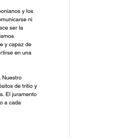
eonianos y los 
omunicarse ni 
ece ser la 
nismos 
e y capaz de 
tirse en una 
. Nuestro 
itos de tritio y 
s. El juramento 
o a cada 