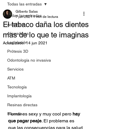
Todas las entradas
Gilberto Salas
Todas las entradas
7 jun 2021
1 min de lectura
El tabaco daña los dientes
ArchForm
mas de lo que te imaginas
Alineadores
Legislación
Actualizado:
14 jun 2021
Prótesis 3D
Odontología no invasiva
Servicios
ATM
Tecnología
Implantología
Resinas directas
Fumar es sexy y muy cool pero
 hay 
Filosofía
que pagar peaje
. El problema es 
que las consecuencias para la salud 