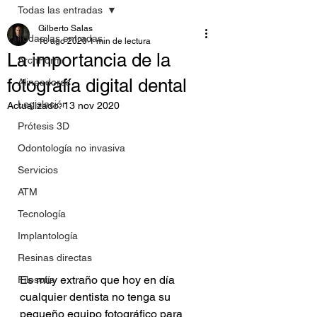
Todas las entradas
Gilberto Salas
Todas las entradas
18 ago 2020
1 min de lectura
La importancia de la
ArchForm
fotografía digital dental
Alineadores
Legislación
Actualizado:
13 nov 2020
Prótesis 3D
Odontología no invasiva
Servicios
ATM
Tecnología
Implantología
Resinas directas
Es muy extraño que hoy en día 
Filosofía
cualquier dentista no tenga su 
pequeño equipo fotográfico para 