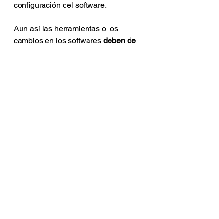
configuración del software. 
Aun así las herramientas o los 
cambios en los softwares 
deben de 
ser consensuados por los usuarios.
Si solamente un usuario exige una 
determinada herramienta en 
detrimento de otras que funcionan 
bien, se pueden crear bugs y demás 
problemas añadidos dentro del 
software. 
Crear muchas 
herramientas totalmente 
innecesarias, que exigen un código 
extenso y que aportan poco 
beneficio al programa
, debería de 
ser reconsiderado. Muchas 
actualizaciones de softwares 
funcionan mucho pero que 
versiones anteriores. Hay que 