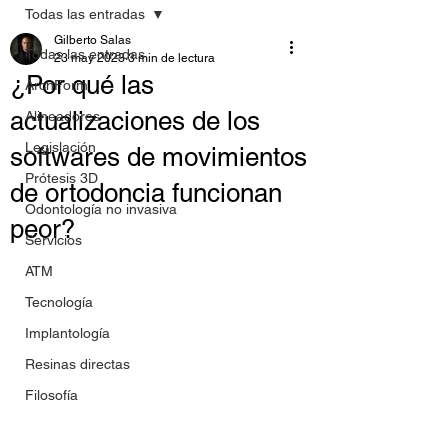
Todas las entradas
Gilberto Salas
Todas las entradas
23 may 2023
3 min de lectura
¿Por qué las
ArchForm
actualizaciones de los
Alineadores
Legislación
softwares de movimientos
Prótesis 3D
de ortodoncia funcionan
Odontología no invasiva
peor?
Servicios
ATM
Tecnología
Implantología
Resinas directas
Filosofía