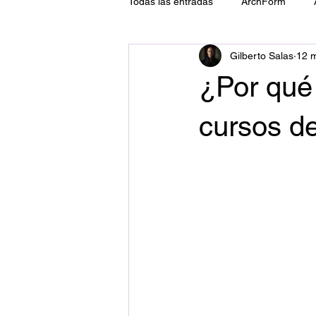
Todas las entradas
ArchForm
Gilberto Salas
12 
ATM
Tecnología
Implant
¿Por qué
cursos d