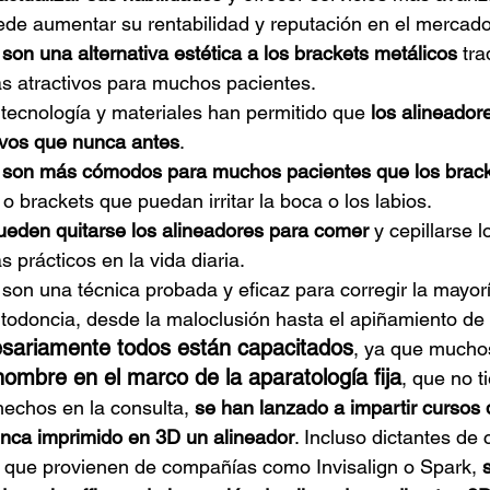
ede aumentar su rentabilidad y reputación en el mercado
son una alternativa estética a los brackets metálicos 
tra
s atractivos para muchos pacientes.
tecnología y materiales han permitido que 
los alineador
tivos que nunca antes
.
 son más cómodos para muchos pacientes que los brac
o brackets que puedan irritar la boca o los labios.
ueden quitarse los alineadores para comer
 y cepillarse l
 prácticos en la vida diaria.
son una técnica probada y eficaz para corregir la mayorí
todoncia, desde la maloclusión hasta el apiñamiento de 
sariamente todos están capacitados
, ya que muchos
mbre en el marco de la aparatología fija
, que no t
hechos en la consulta, 
se han lanzado a impartir cursos 
nunca imprimido en 3D un alineador
. Incluso dictantes de 
e, que provienen de compañías como Invisalign o Spark,
 