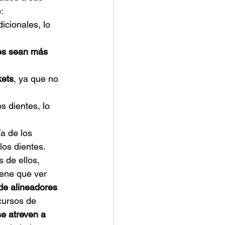
:
dicionales, lo 
es sean más 
kets
, ya que no 
os dientes, lo 
a de los 
los dientes.
 de ellos, 
iene que ver 
de alineadores 
cursos de 
se atreven a 