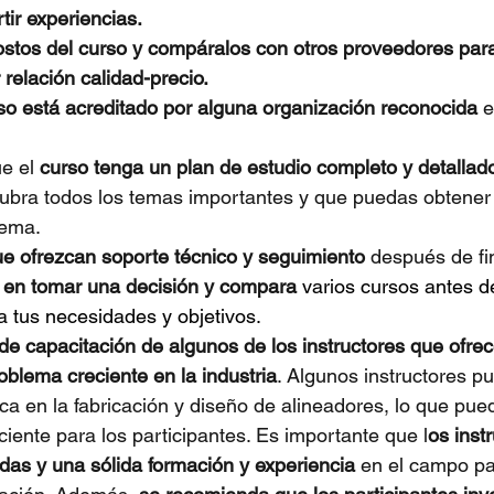
ir experiencias.
ostos del curso y compáralos con otros proveedores par
 relación calidad-precio.
urso está acreditado por alguna organización reconocida 
e
e el
 curso tenga un plan de estudio completo y detallad
cubra todos los temas importantes y que puedas obtener
tema.
e ofrezcan soporte técnico y seguimiento
 después de fin
 en tomar una decisión y compara
 varios cursos antes de
a tus necesidades y objetivos.
a de capacitación de algunos de los instructores que ofre
oblema creciente en la industria
. Algunos instructores p
ca en la fabricación y diseño de alineadores, lo que pued
ciente para los participantes. Es importante que l
os inst
as y una sólida formación y experiencia 
en el campo pa