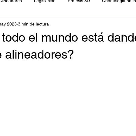
Alineadores
Legislación
Prótesis 3D
Odontología no i
may 2023
3 min de lectura
ología
Resinas directas
Filosofía
 todo el mundo está dand
e alineadores?