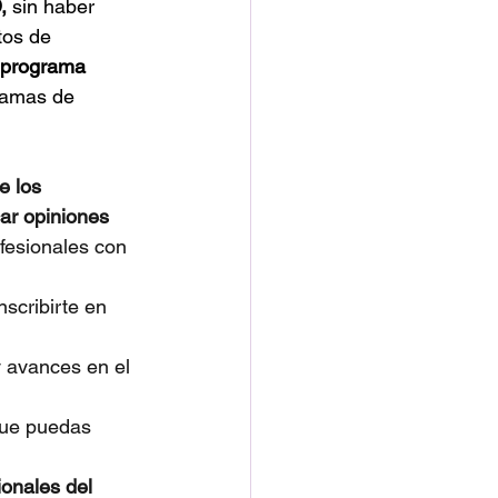
,
 sin haber 
tos de 
 programa 
ramas de 
e los 
ar opiniones 
fesionales con 
nscribirte en 
y avances en el 
que puedas 
ionales del 