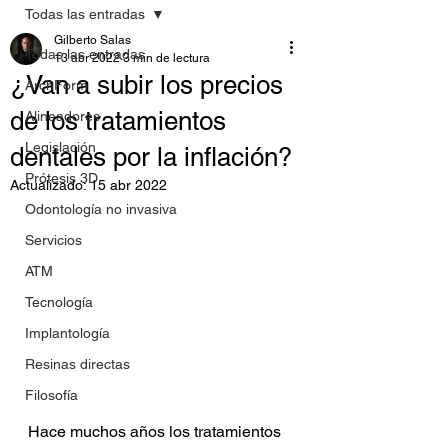
Todas las entradas
Gilberto Salas
Todas las entradas
13 abr 2022
3 min de lectura
¿Van a subir los precios
ArchForm
de los tratamientos
Alineadores
Legislación
dentales por la inflación?
Prótesis 3D
Actualizado:
15 abr 2022
Odontología no invasiva
Servicios
ATM
Tecnología
Implantología
Resinas directas
Filosofía
Hace muchos años los tratamientos 