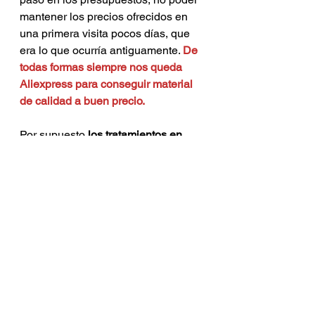
mantener los precios ofrecidos en 
una primera visita pocos días, que 
era lo que ocurría antiguamente. 
De 
todas formas siempre nos queda 
Aliexpress para conseguir material 
de calidad a buen precio.
Por supuesto 
los tratamientos en 
curso se respetarán en todas las 
clínicas dentales o debería de ser
. 
Es un contrato preestablecido. Estos 
cambios, si ocurren, serán para los 
nuevos presupuestos o para los no 
aceptados dentro del tiempo de 
aceptación. Ya veremos qué pasará 
los próximos meses, 
esperando que 
solamente sea un problema de 
inflación y de precios
, ya que la 