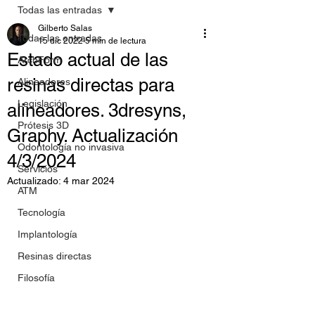
Todas las entradas
Gilberto Salas
Todas las entradas
15 dic 2022
5 min de lectura
Estado actual de las
ArchForm
resinas directas para
Alineadores
Legislación
alineadores. 3dresyns,
Prótesis 3D
Graphy. Actualización
Odontología no invasiva
4/3/2024
Servicios
Actualizado:
4 mar 2024
ATM
Tecnología
Implantología
Resinas directas
Filosofía