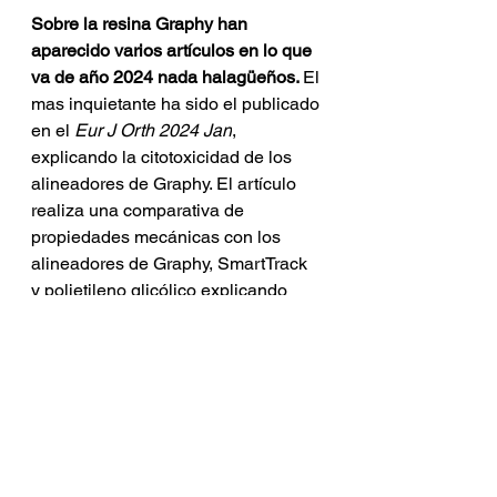
Sobre la resina Graphy han 
aparecido varios artículos en lo que 
va de año 2024 nada halagüeños. 
El 
mas inquietante ha sido el publicado 
en el
 Eur J Orth 
2024 Jan
, 
explicando la citotoxicidad de los 
alineadores de Graphy. El artículo 
realiza una comparativa de 
propiedades mecánicas con los 
alineadores de Graphy, SmartTrack 
y polietileno glicólico explicando 
que el polietileno glicólico es el 
mejor material para alineadores 
seguido por el SmartTrack que es 
poliuretano/PET-g. 
Lo mas 
sorprendente que el estudio fue 
llevado por uno de los firmantes 
Theodore Eliades
, que en el año 