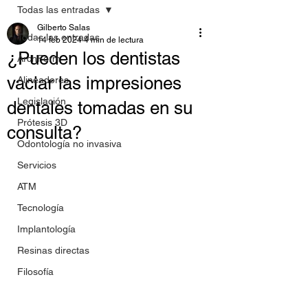
Todas las entradas
Gilberto Salas
Todas las entradas
14 feb 2024
4 min de lectura
¿Pueden los dentistas
ArchForm
vaciar las impresiones
Alineadores
Legislación
dentales tomadas en su
Prótesis 3D
consulta?
Odontología no invasiva
Servicios
ATM
Tecnología
Implantología
Resinas directas
Filosofía