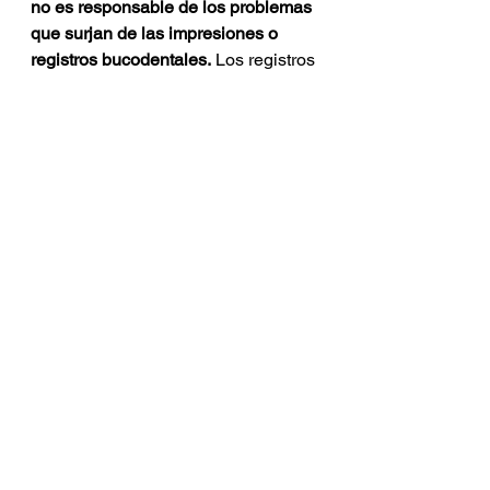
no es responsable de los problemas 
que surjan de las impresiones o 
registros bucodentales.
 Los registros 
bucodentales no son labores del 
protésico ya que son las mordidas 
en cera del paciente o impresiones 
rápidas tomadas por el dentista.
La conclusión es que si bien el 
dentista en la práctica no se le 
exime directamente de positivar los 
modelos de las impresiones 
tomadas en alginato para 
diagnóstico, e
l protésico está en el 
derecho de retirar cualquier 
positivado por parte del dentista y
pedirle registros o impresiones mas 
fidedignas, por regla general 
tomadas con material de silicona. 