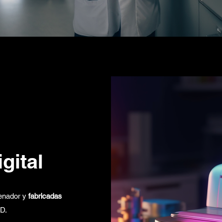
gital
enador y
fabricadas
D.