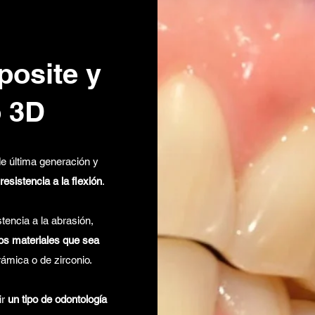
osite y
o 3D
e última generación y
resistencia a la flexión
.
encia a la abrasión,
os materiales que sea
rámica o de zirconio.
ir
un tipo de odontología