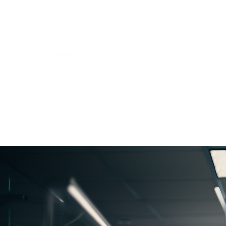
Tlf 965543330 - Whatsapp 632844554
Ortodoncia d
El futuro es nuestro presente