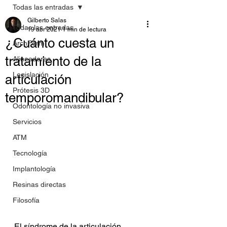
Todas las entradas
Gilberto Salas
Todas las entradas
19 abr 2021
1 min de lectura
¿Cuánto cuesta un
ArchForm
tratamiento de la
Alineadores
Legislación
articulación
Prótesis 3D
temporomandibular?
Odontología no invasiva
Servicios
ATM
Tecnología
Implantología
Resinas directas
Filosofía
El síndrome de la articulación 