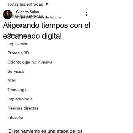
Todas las entradas
Gilberto Salas
Todas las entradas
21 jul 2021
1 min de lectura
Aligerando tiempos con el
ArchForm
escaneado digital
Alineadores
Legislación
Prótesis 3D
Odontología no invasiva
Servicios
ATM
Tecnología
Implantología
Resinas directas
Filosofía
El refinamiento es una etapa de los 