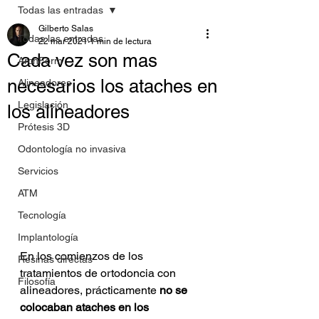
Todas las entradas
Gilberto Salas
Todas las entradas
22 mar 2021
1 min de lectura
Cada vez son mas
ArchForm
necesarios los ataches en
Alineadores
Legislación
los alineadores
Prótesis 3D
Odontología no invasiva
Servicios
ATM
Tecnología
Implantología
En los comienzos de los 
Resinas directas
tratamientos de ortodoncia con 
Filosofía
alineadores, prácticamente 
no se 
colocaban ataches en los 