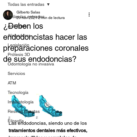
Todas las entradas
Gilberto Salas
Todas las entradas
29 nov 2021
2 min de lectura
¿Deben los
ArchForm
endodoncistas hacer las
Alineadores
Legislación
preparaciones coronales
Prótesis 3D
de sus endodoncias?
Odontología no invasiva
Servicios
ATM
Tecnología
Implantología
Resinas directas
Filosofía
Las endodoncias, siendo uno de los
tratamientos dentales más efectivos, 