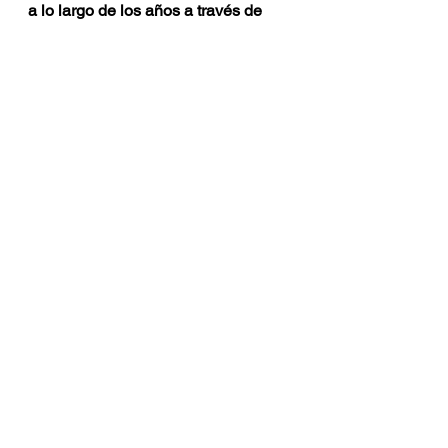
a lo largo de los años a través de 
una buena restauración dental es un 
placer profesional muy gratificante.
Prótesis 3D
Ver todo
Entradas recientes