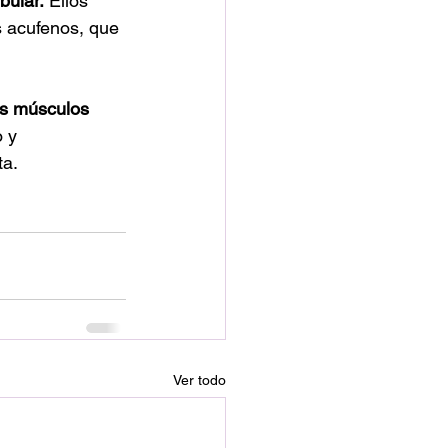
bular.
 Ellos 
s acufenos, que 
los músculos 
 y 
ta.
Ver todo