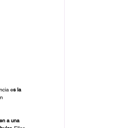
ncia e
s la 
n 
en a una 