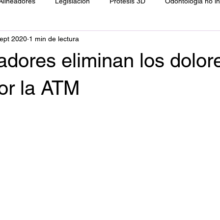
Alineadores
Legislación
Prótesis 3D
Odontología no i
ept 2020
1 min de lectura
ología
Resinas directas
Filosofía
adores eliminan los dolor
or la ATM