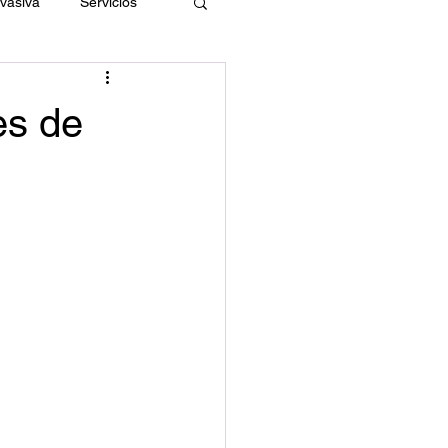
nvasiva
Servicios
es de