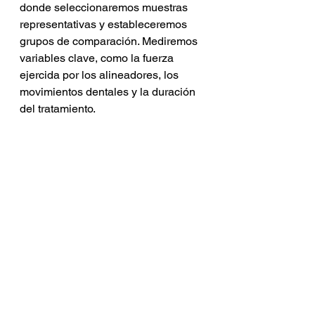
donde seleccionaremos muestras 
representativas y estableceremos 
grupos de comparación. Mediremos 
variables clave, como la fuerza 
ejercida por los alineadores, los 
movimientos dentales y la duración 
del tratamiento.
Una vez que obtengamos los 
resultados, los analizaremos y 
discutiremos si refutan o respaldan 
la tesis establecida. 
Evaluaremos 
las implicaciones clínicas y teóricas 
de los hallazgos y 
proporcionaremos conclusiones 
basadas en la evidencia obtenida.
En este estudio, es esencial 
c
onsiderar las limitaciones que 