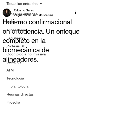
Todas las entradas
Gilberto Salas
Todas las entradas
24 jul 2023
3 min de lectura
Holismo confirmacional
ArchForm
en ortodoncia. Un enfoque
Alineadores
Legislación
completo en la
Prótesis 3D
biomecánica de
Odontología no invasiva
alineadores.
Servicios
ATM
Tecnología
Implantología
Resinas directas
Filosofía