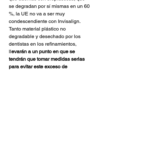
se degradan por sí mismas en un 60 
%, la UE no va a ser muy 
condescendiente con Invisalign. 
Tanto material plástico no 
degradable y desechado por los 
dentistas en los refinamientos, 
ll
evarán a un punto en que se 
tendrán que tomar medidas serias 
para evitar este exceso de 
contaminación plástica p
or parte de 
esta empresa. Por ese motivo, 
I
nvisalign se está quedando 
obsoleta
 en cuanto sostenibilidad y 
fabricación de alineadores. 
La solución pasa porque los 
dentistas se formen en la utilización 
de softwares de movimientos de 