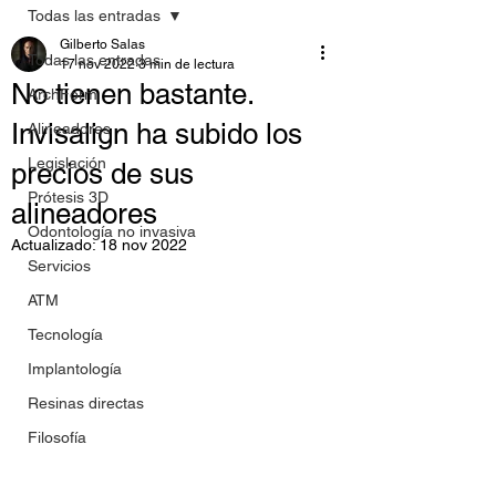
Todas las entradas
Gilberto Salas
Todas las entradas
17 nov 2022
3 min de lectura
No tienen bastante.
ArchForm
Invisalign ha subido los
Alineadores
Legislación
precios de sus
Prótesis 3D
alineadores
Odontología no invasiva
Actualizado:
18 nov 2022
Servicios
ATM
Tecnología
Implantología
Resinas directas
Filosofía